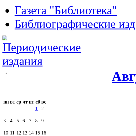
Газета "Библиотека"
Библиографические изд
Авг
«
пн
вт
ср
чт
пт
сб
вс
1
2
3
4
5
6
7
8
9
10
11
12
13
14
15
16