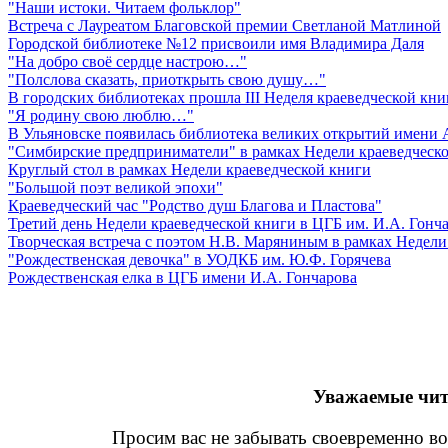
"Наши истоки. Читаем фольклор"
Встреча с Лауреатом Благовской премии Светланой Матлиной
Городской библиотеке №12 присвоили имя Владимира Даля
"На добро своё сердце настрою…"
"Полслова сказать, приоткрыть свою душу…"
В городских библиотеках прошла III Неделя краеведческой кни
"Я родину свою люблю…"
В Ульяновске появилась библиотека великих открытий имени 
"Симбирские предприниматели" в рамках Недели краеведческ
Круглый стол в рамках Недели краеведческой книги
"Большой поэт великой эпохи"
Краеведческий час "Родство душ Благова и Пластова"
Третий день Недели краеведческой книги в ЦГБ им. И.А. Гонч
Творческая встреча с поэтом Н.В. Маряниным в рамках Недели
"Рождественская девочка" в УОДКБ им. Ю.Ф. Горячева
Рождественская елка в ЦГБ имени И.А. Гончарова
Уважаемые чит
Просим вас не забывать своевременно во