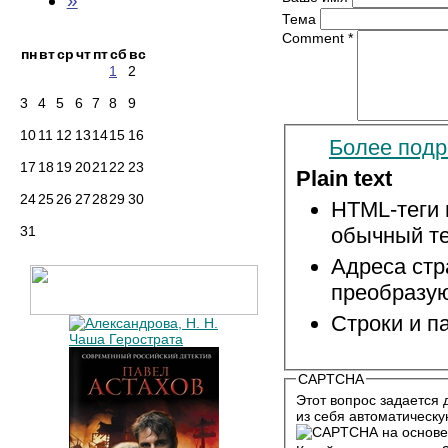
»
Тема
Comment
*
пн
вт
ср
чт
пт
сб
вс
1
2
3
4
5
6
7
8
9
10
11
12
13
14
15
16
Более подр
17
18
19
20
21
22
23
Plain text
24
25
26
27
28
29
30
HTML-теги 
31
обычный те
Адреса стр
преобразую
Строки и п
CAPTCHA
Этот вопрос задается 
из себя автоматическу