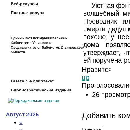
Веб-ресурсы
Уютная фэн
волшебный ми
Платные услуги
Проводник и
смерти дедушк
похоже, у неё
Единый каталог муниципальных
библиотек г. Ульяновска
дома появля
Сводный каталог библиотек Ульяновской
утверждает, ч
области
ей поручена р
Нравится
up
Газета "Библиотека"
Проголосовали 
Библиографические издания
26 просмот
Добавить ко
Август 2026
«
Ваше имя