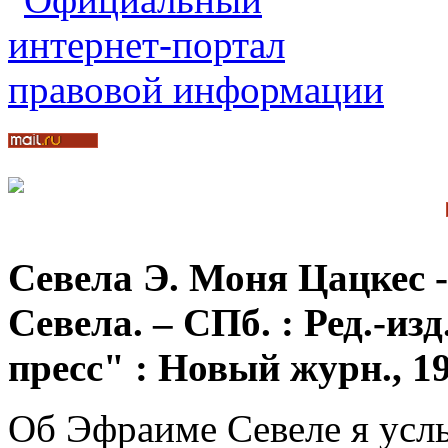
Севела Э. Моня Цацкес 
Севела. – СПб. : Ред.-из
пресс" : Новый журн., 199
Об Эфраиме Севеле я услы