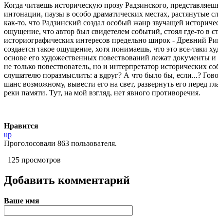
Когда читаешь историческую прозу Радзинского, представляешь
интонации, паузы в особо драматических местах, растянутые сл
как-то, что Радзинский создал особый жанр звучащей историчес
ощущение, что автор был свидетелем событий, стоял где-то в с
историографических интересов предельно широк - Древний Рим,
создается такое ощущение, хотя понимаешь, что это все-таки х
основе его художественных повествований лежат документы и 
не только повествователь, но и интерпретатор исторических со
слушателю поразмыслить: а вдруг? А что было бы, если...? Гово
шанс возможному, вывести его на свет, развернуть его перед гл
реки памяти. Тут, на мой взгляд, нет явного противоречия.
Нравится
up
Проголосовали 863 пользователя.
125 просмотров
Добавить комментарий
Ваше имя