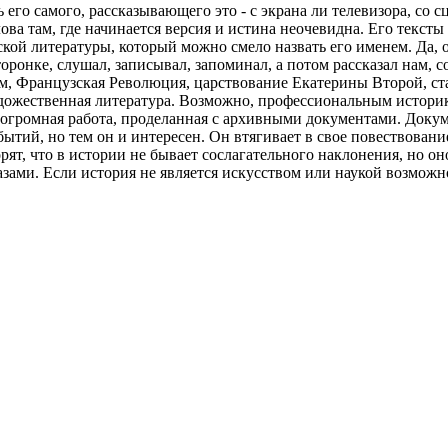
 его самого, рассказывающего это - с экрана ли телевизора, с
ова там, где начинается версия и истина неочевидна. Его текст
кой литературы, который можно смело назвать его именем. Да, о
торонке, слушал, записывал, запоминал, а потом рассказал нам,
 Французская Революция, царствование Екатерины Второй, стали
удожественная литература. Возможно, профессиональным историка
огромная работа, проделанная с архивными документами. Докуме
бытий, но тем он и интересен. Он втягивает в свое повествовани
рят, что в истории не бывает сослагательного наклонения, но оно
азами. Если история не является искусством или наукой возможно