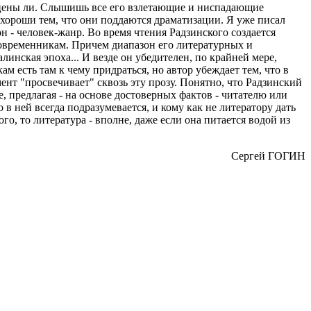
о сцены ли. Слышишь все его взлетающие и ниспадающие
ы хороши тем, что они поддаются драматизации. Я уже писал
н - человек-жанр. Во время чтения Радзинского создается
 современникам. Причем диапазон его литературных и
нская эпоха... И везде он убедителен, по крайней мере,
м есть там к чему придраться, но автор убеждает тем, что в
нт "просвечивает" сквозь эту прозу. Понятно, что Радзинский
е, предлагая - на основе достоверных фактов - читателю или
 в ней всегда подразумевается, и кому как не литератору дать
го, то литература - вполне, даже если она питается водой из
Сергей ГОГИН