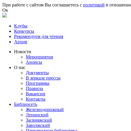
Перейти к основному содержанию
При работе с сайтом Вы соглашаетесь с
политикой
в отношении
Ок
Клубы
Конкурсы
Рекомендуем для чтения
Архив
Новости
Мероприятия
Анонсы
О нас
Документы
В зеркале прессы
Программы
Правила
Вакансии
Контакты
Библиосеть
Железнодорожный
Ленинский
Засвияжский
Заволжский
Передвижная библиотека