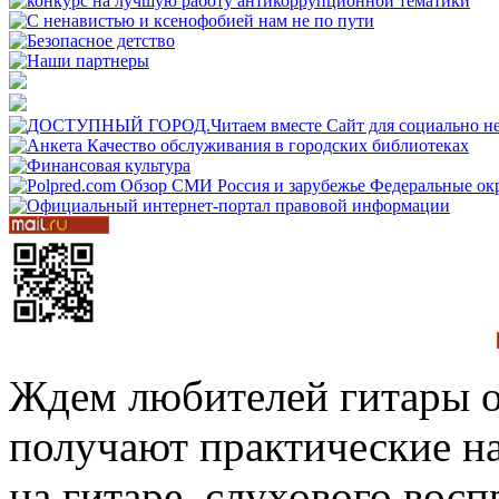
Ждем любителей гитары о
получают практические н
на гитаре, слухового восп