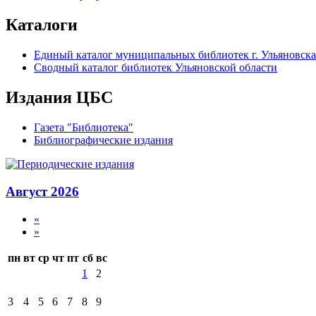
Каталоги
Единый каталог муниципальных библиотек г. Ульяновска
Сводный каталог библиотек Ульяновской области
Издания ЦБС
Газета "Библиотека"
Библиографические издания
Август 2026
«
»
пн
вт
ср
чт
пт
сб
вс
1
2
3
4
5
6
7
8
9