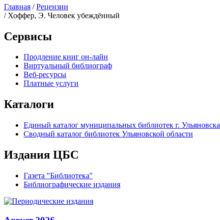
Главная
/
Рецензии
/ Хоффер, Э. Человек убеждённый
Сервисы
Продление книг он-лайн
Виртуальный библиограф
Веб-ресурсы
Платные услуги
Каталоги
Единый каталог муниципальных библиотек г. Ульяновска
Сводный каталог библиотек Ульяновской области
Издания ЦБС
Газета "Библиотека"
Библиографические издания