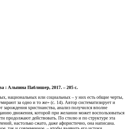
а : Альпина Паблишер, 2017. – 205 с.
ых, национальных или социальных – у них есть общие черты,
ирают за одно и то же» (с. 14). Автор систематизирует и
от зарождения христианства, анализ получился вполне
зданию движения, которой при желании может воспользоваться
ти продолжают действовать. По стилю и по структуре эта
лений, настолько сжато, даже афористично, она написана.
, так и современное, – чтобы выявить его истоки,