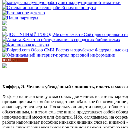
Хоффер, Э. Человек убеждённый : личность, власть и массов
Хоффер написал книгу о массовых движениях в фазе их зарожд
придающие им «семейное сходство»: «За какое бы «священное де
анализирует эти черты. Поскольку он ищет и находит общие за
объективным, и в этом смысле книга представляет собой обою
новоявленный мессия или фанатик. Ибо, оглядываясь на совре
работа напоминает пособие: никаких лишних словес, никакой «
Книга служит универсальной понятийной рамкой, которую можн