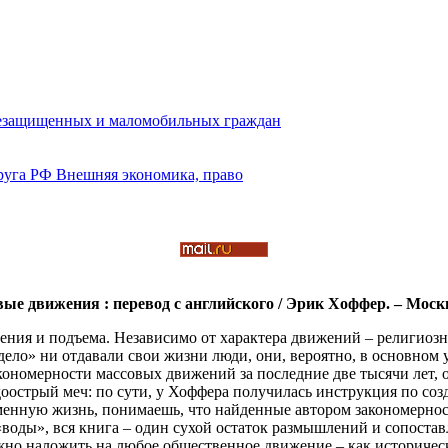
ые движения : перевод с английского / Эрик Хоффер. – Москв
ения и подъема. Независимо от характера движений – религиозн
ло» ни отдавали свои жизни люди, они, вероятно, в основном ум
кономерности массовых движений за последние две тысячи лет, 
доострый меч: по сути, у Хоффера получилась инструкция по со
менную жизнь, понимаешь, что найденные автором закономернос
воды», вся книга – один сухой остаток размышлений и сопостав
о наложить на любое общественное движение – как историческое