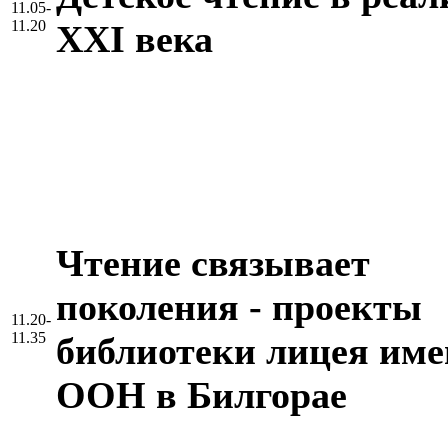
11.05-
11.20
XXI века
Чтение связывает
поколения - проекты
11.20-
11.35
библиотеки лицея им
ООН в Билгорае