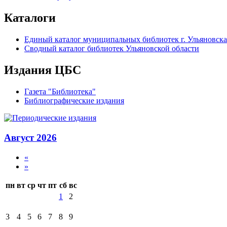
Каталоги
Единый каталог муниципальных библиотек г. Ульяновска
Сводный каталог библиотек Ульяновской области
Издания ЦБС
Газета "Библиотека"
Библиографические издания
Август 2026
«
»
пн
вт
ср
чт
пт
сб
вс
1
2
3
4
5
6
7
8
9