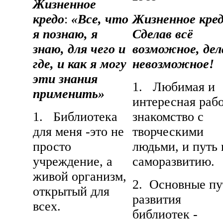
Жизненное
кредо
:
«Все
,
что
Жизненное
кре
я
познаю
,
я
Сделав всё
знаю
,
для
чего и
возможное
,
дел
где
,
и
как
я
могу
невозможное
!
эти
знания
1. Любимая и
применить»
интересная рабо
1. Библиотека
знакомство с
для меня -это не
творческими
просто
людьми, и путь 
учреждение, а
саморазвитию.
живой организм,
2. Основные пу
открытый для
развития
всех.
библиотек -