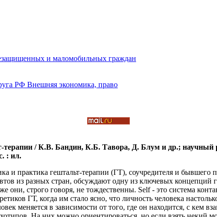
-терапии / К.В. Бандин, К.Б. Тавора, Д. Блум и др.; научный 
. : ил.
ика и практика гештальт-терапии (ГТ), соучредителя и бывшего
тов из разных стран, обсуждают одну из ключевых концепций геш
 они, строго говоря, не тождественны. Self - это система контак
ретиков ГТ, когда им стало ясно, что личность человека настолько
ек меняется в зависимости от того, где он находится, с кем взаи
отипов. На них можно ориентироваться, но если взять некий мом