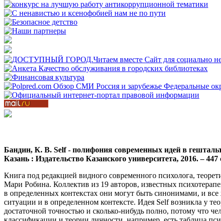
Бандин, К. В. Self - полифония современных идей в гештальт
Казань : Издательство Казанского университета, 2016. – 447 с
Книга под редакцией видного современного психолога, теорет
Мари Робина. Коллектив из 19 авторов, известных психотерапев
в определенных контекстах они могут быть синонимами, и все же
ситуации и в определенном контексте. Идея Self возникла у тео
достаточной точностью и сколько-нибудь полно, потому что челов
классификации и теории личности, например, есть таблица псих