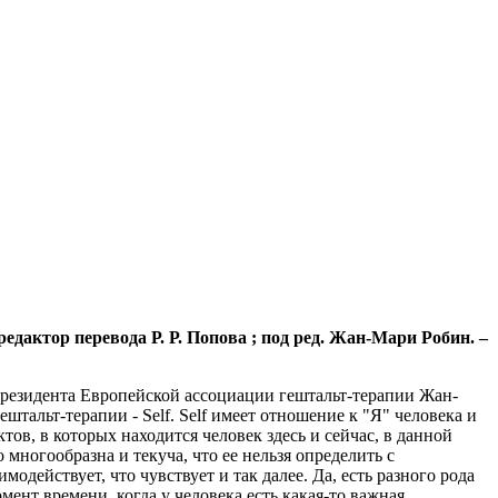
редактор перевода Р. Р. Попова ; под ред. Жан-Мари Робин. –
 президента Европейской ассоциации гештальт-терапии Жан-
тальт-терапии - Self. Self имеет отношение к "Я" человека и
тов, в которых находится человек здесь и сейчас, в данной
 многообразна и текуча, что ее нельзя определить с
модействует, что чувствует и так далее. Да, есть разного рода
ент времени, когда у человека есть какая-то важная