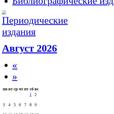
Библиографические изд
Август 2026
«
»
пн
вт
ср
чт
пт
сб
вс
1
2
3
4
5
6
7
8
9