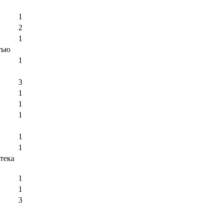
1
2
1
тью
1
3
1
1
1
1
1
тека
1
1
3