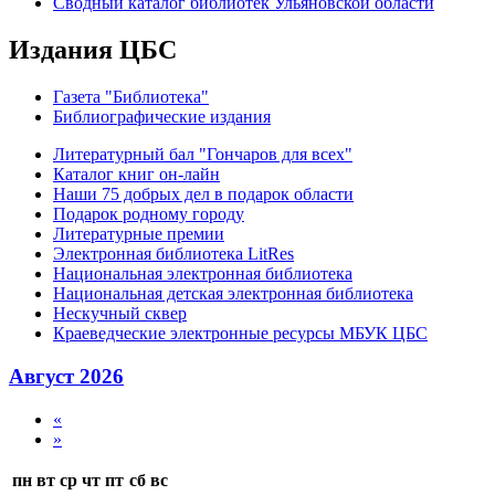
Сводный каталог библиотек Ульяновской области
Издания ЦБС
Газета "Библиотека"
Библиографические издания
Литературный бал "Гончаров для всех"
Каталог книг он-лайн
Наши 75 добрых дел в подарок области
Подарок родному городу
Литературные премии
Электронная библиотека LitRes
Национальная электронная библиотека
Национальная детская электронная библиотека
Нескучный сквер
Краеведческие электронные ресурсы МБУК ЦБС
Август 2026
«
»
пн
вт
ср
чт
пт
сб
вс