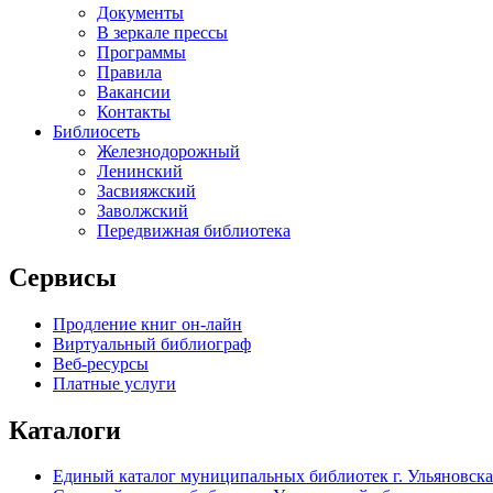
Документы
В зеркале прессы
Программы
Правила
Вакансии
Контакты
Библиосеть
Железнодорожный
Ленинский
Засвияжский
Заволжский
Передвижная библиотека
Сервисы
Продление книг он-лайн
Виртуальный библиограф
Веб-ресурсы
Платные услуги
Каталоги
Единый каталог муниципальных библиотек г. Ульяновска