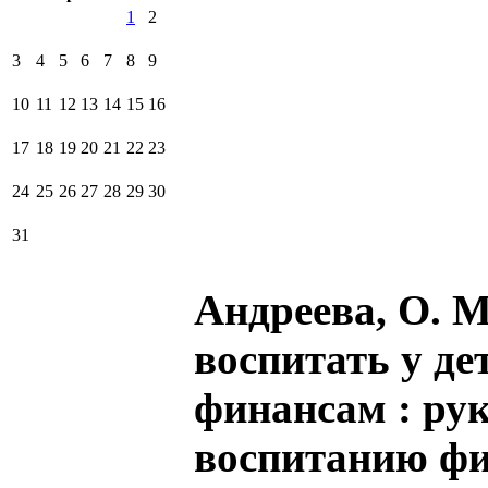
1
2
3
4
5
6
7
8
9
10
11
12
13
14
15
16
17
18
19
20
21
22
23
24
25
26
27
28
29
30
31
Андреева, О. М
воспитать у де
финансам : рук
воспитанию фи