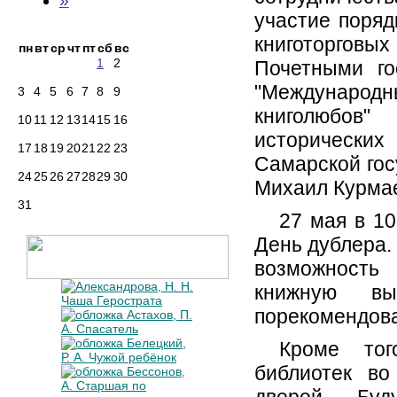
»
участие поряд
книготоргов
пн
вт
ср
чт
пт
сб
вс
1
2
Почетными го
"Междунаро
3
4
5
6
7
8
9
книголюбов
10
11
12
13
14
15
16
исторически
17
18
19
20
21
22
23
Самарской гос
24
25
26
27
28
29
30
Михаил Курма
31
27 мая в 1
День дублера.
возможность
книжную вы
порекомендоват
Кроме тог
библиотек во