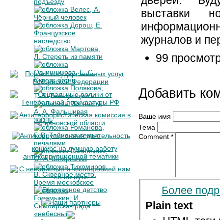
дверей. Буд
выставки н
информационн
журналов и пе
99 просмот
Добавить ко
Ваше имя
Тема
Comment
*
Более подр
Plain text