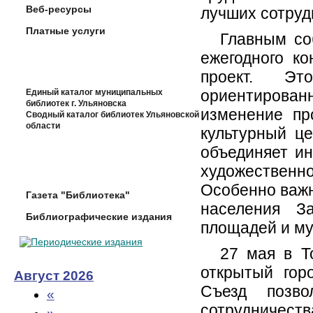
Веб-ресурсы
лучших сотруд
Платные услуги
Главным со
ежегодного к
проект. Эт
ориентирован
Единый каталог муниципальных
библиотек г. Ульяновска
изменение пр
Сводный каталог библиотек Ульяновской
области
культурный ц
объединяет ин
художественн
Особенно важн
Газета "Библиотека"
населения З
Библиографические издания
площадей и му
27 мая в Т
открытый гор
Август 2026
Съезд позво
«
сотрудничеств