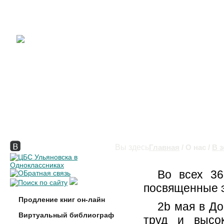
Вы здесь
Главная
/
О нас
/
В 
Во всех 36
посвященные э
Продление книг он-лайн
2b мая в До
Виртуальный библиограф
труд и высо