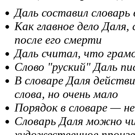
Даль
составил
словарь
Как
главное
дело
Даля
,
после
его
смерти
Даль
считал
,
что
грам
Слово
"
руский
"
Даль
пи
В
словаре
Даля
действ
слова
,
но
очень
мало
Порядок
в
словаре
—
не
Словарь
Даля
можно
ч
художественное
произв