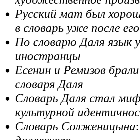
Русский
мат
был
хоро
в
словарь
уже
после
его
По
словарю
Даля
язык
иностранцы
Есенин
и
Ремизов
брали
словаря
Даля
Словарь
Даля
стал
миф
культурной
идентично
Словарь
Солженицына