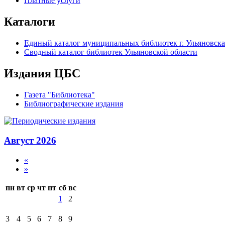
Платные услуги
Каталоги
Единый каталог муниципальных библиотек г. Ульяновска
Сводный каталог библиотек Ульяновской области
Издания ЦБС
Газета "Библиотека"
Библиографические издания
Август 2026
«
»
пн
вт
ср
чт
пт
сб
вс
1
2
3
4
5
6
7
8
9